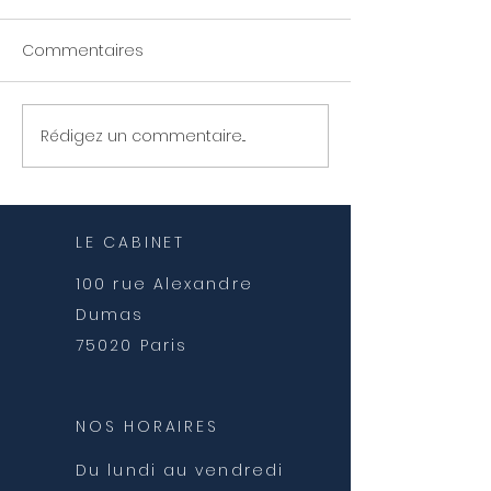
Commentaires
La santé par le
Rééducation de l'ATM
Rédigez un commentaire...
LE CABINET
100 rue Alexandre
Dumas
75020 Paris
NOS HORAIRES
Du lundi au vendredi